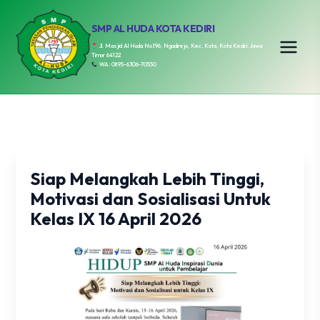
SMP AL HUDA KOTA KEDIRI
Jl. Masjid Al Huda No.196, Ngadirejo, Kec. Kota, Kota Kediri, Jawa
Timur 64122
WA: 0895-6306-70550
Siap Melangkah Lebih Tinggi,
Motivasi dan Sosialisasi Untuk
Kelas IX 16 April 2026