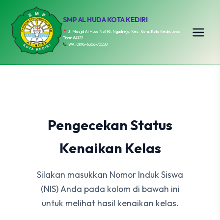
SMP AL HUDA KOTA KEDIRI
Jl. Masjid Al Huda No.196, Ngadirejo, Kec. Kota, Kota Kediri, Jawa
Timur 64122
WA: 0895-6306-70550
Pengecekan Status
Kenaikan Kelas
Silakan masukkan Nomor Induk Siswa
(NIS) Anda pada kolom di bawah ini
untuk melihat hasil kenaikan kelas.