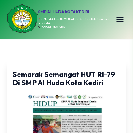
SMP AL HUDA KOTA KEDIRI
Jl. Masjid Al Huda No.196, Ngadirejo, Kec. Kota, Kota Kediri, Jawa
Timur 64122
WA: 0895-6306-70550
Semarak Semangat HUT RI-79
Di SMP Al Huda Kota Kediri