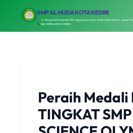
SMP AL HUDA KOTA KEDIRI
Jl. Masjid Al Huda No.196, Ngadirejo, Kec. Kota, Kota Kediri, Jawa Ti
WA: 0895-6306-70550
Peraih Medali
TINGKAT SMP
SCIENCE OLY