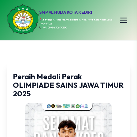
SMP AL HUDA KOTA KEDIRI
Jl. Masjid Al Huda No.196, Ngadirejo, Kec. Kota, Kota Kediri, Jawa
Timur 64122
WA: 0895-6306-70550
Peraih Medali Perak
OLIMPIADE SAINS JAWA TIMUR
2025