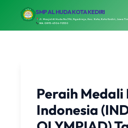
SMP AL HUDA KOTA KEDIRI
Jl. Masjid Al Huda No.196, Ngadirejo, Kec. Kota, Kota Kediri, Jawa Ti
WA: 0895-6306-70550
Peraih Medali
Indonesia (I
OLYMPIAD) Ta