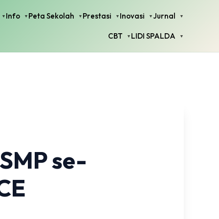
Info
Peta Sekolah
Prestasi
Inovasi
Jurnal
CBT
LIDI SPALDA
 SMP se-
CE