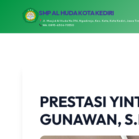
SMP AL HUDA KOTA KEDIRI
Jl. Masjid Al Huda No.196, Ngadirejo, Kec. Kota, Kota Kediri, Jawa Ti
WA: 0895-6306-70550
PRESTASI YI
GUNAWAN, S.