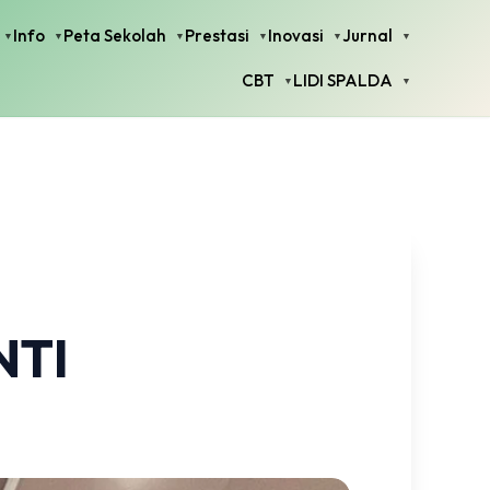
Info
Peta Sekolah
Prestasi
Inovasi
Jurnal
CBT
LIDI SPALDA
NTI