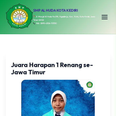
SMP AL HUDA KOTA KEDIRI
Jl. Masjid Al Huda No.196, Ngadirejo, Kec. Kota, Kota Kediri, Jawa
Timur 64122
WA: 0895-6306-70550
Juara Harapan 1 Renang se-
Jawa Timur