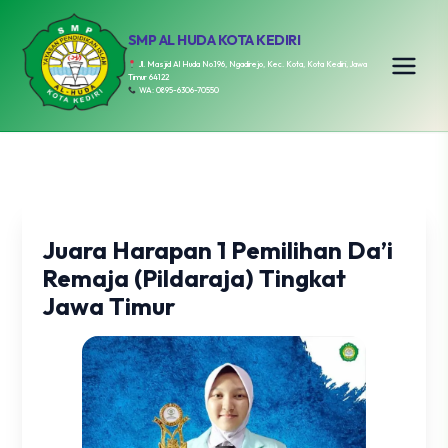
SMP AL HUDA KOTA KEDIRI
Jl. Masjid Al Huda No.196, Ngadirejo, Kec. Kota, Kota Kediri, Jawa
Timur 64122
WA: 0895-6306-70550
Juara Harapan 1 Pemilihan Da’i
Remaja (Pildaraja) Tingkat
Jawa Timur