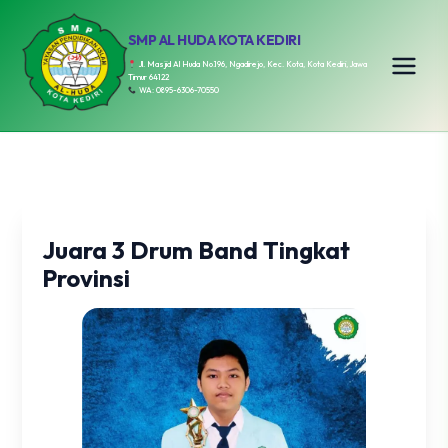
SMP AL HUDA KOTA KEDIRI
Jl. Masjid Al Huda No.196, Ngadirejo, Kec. Kota, Kota Kediri, Jawa
Timur 64122
WA: 0895-6306-70550
Juara 3 Drum Band Tingkat
Provinsi