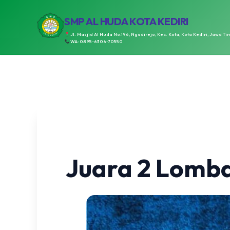
SMP AL HUDA KOTA KEDIRI
Jl. Masjid Al Huda No.196, Ngadirejo, Kec. Kota, Kota Kediri, Jawa Ti
WA: 0895-6306-70550
Juara 2 Lomba