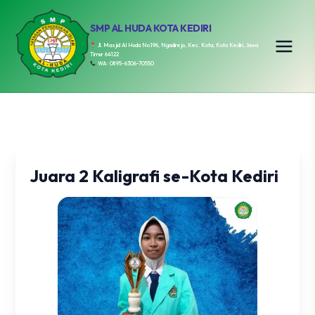
SMP AL HUDA KOTA KEDIRI
Jl. Masjid Al Huda No.196, Ngadirejo, Kec. Kota, Kota Kediri, Jawa
Timur 64122
WA: 0895-6306-70550
Juara 2 Kaligrafi se-Kota Kediri