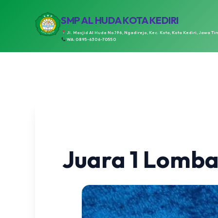
SMP AL HUDA KOTA KEDIRI
Jl. Masjid Al Huda No.196, Ngadirejo, Kec. Kota, Kota Kediri, Jawa Ti
WA: 0895-6306-70550
Juara 1 Lomba 