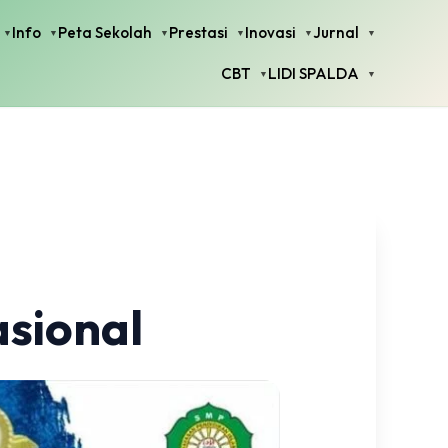
Info
Peta Sekolah
Prestasi
Inovasi
Jurnal
CBT
LIDI SPALDA
asional