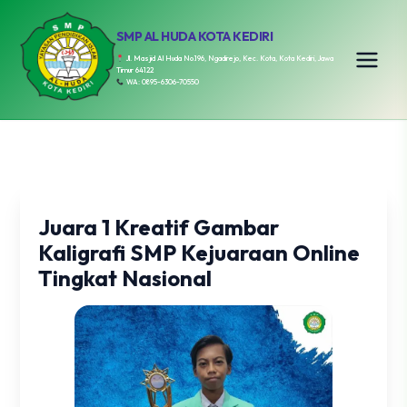
SMP AL HUDA KOTA KEDIRI
Jl. Masjid Al Huda No.196, Ngadirejo, Kec. Kota, Kota Kediri, Jawa
Timur 64122
WA: 0895-6306-70550
Juara 1 Kreatif Gambar
Kaligrafi SMP Kejuaraan Online
Tingkat Nasional