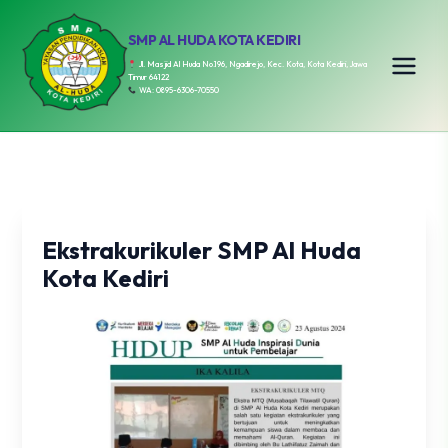
SMP AL HUDA KOTA KEDIRI
Jl. Masjid Al Huda No.196, Ngadirejo, Kec. Kota, Kota Kediri, Jawa
Timur 64122
WA: 0895-6306-70550
Ekstrakurikuler SMP Al Huda
Kota Kediri